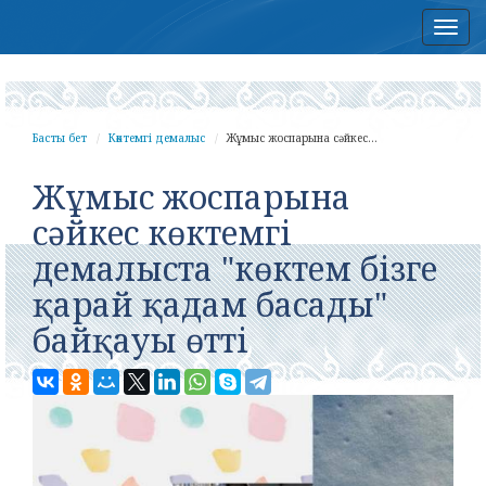
Нав
Басты бет
Көктемгі демалыс
Жұмыс жоспарына сәйкес...
Жұмыс жоспарына
сәйкес көктемгі
демалыста "көктем бізге
қарай қадам басады"
байқауы өтті