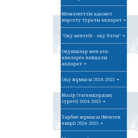
Мемлекеттік қызмет
көрсету туралы ақпарат
"Оқу мектебі - оқу Ұлты"
Оқушылар мен ата-
аналарға пайдалы
ақпарат
Оқу жұмысы 2024-2025
Мәзір (тағамдардың
суреті) 2024-2025
Тәрбие жұмысы (Мектеп
өмірі) 2024-2025