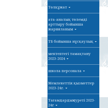
Төлқұжат
ата-аналық төлемді
арттыру бойынша
жарияланым
ТБ бойынша нұсқаулық
мектептегі тамақтану
2023-2024
школа персонала
Мемлекеттік қызметтер
2023-24г.
Тағамдардың суреті 2023-
24г