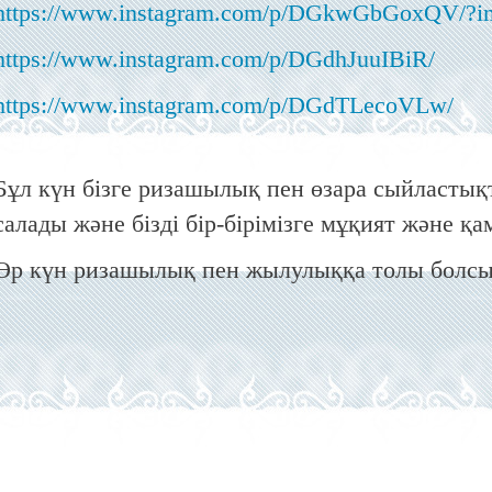
https://www.instagram.com/p/DGkwGbGoxQV/?i
https://www.instagram.com/p/DGdhJuuIBiR/
https://www.instagram.com/p/DGdTLecoVLw/
Бұл күн бізге ризашылық пен өзара сыйласты
салады және бізді бір-бірімізге мұқият және қа
Әр күн ризашылық пен жылулыққа толы болсы