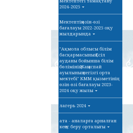
Мектептегі тамақтану
2024-2025
Мектептің өзін-өзі
бағалауы 2022-2025 оқу
жылдарында
"Ақмола облысы білім
басқармасының Есіл
ауданы бойынша білім
бөлімінің Жаңыспай
ауылының негізгі орта
мектебі" КММ қызметінің
өзін-өзі бағалауы 2023-
2024 оқу жылы
лагерь 2024
ата - аналарға арналған
кеңес беру орталығы