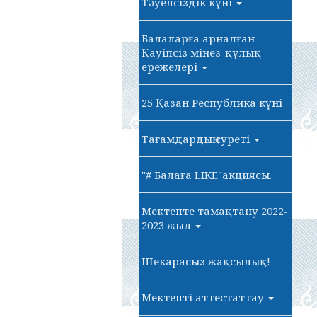
Тәуелсіздік күні
Балаларға арналған
Қауіпсіз мінез-құлық
ережелері
25 Қазан Республика күні
Тағамдардың суреті
"# Балаға LIKE"акциясы.
Мектепте тамақтану 2022-
2023 жыл
Шекарасыз жақсылық!
Мектепті аттестаттау