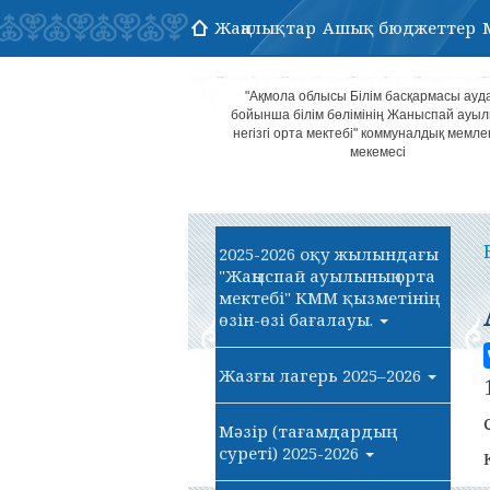
Жаңалықтар
Ашық бюджеттер
"Ақмола облысы Білім басқармасы ауд
бойынша білім бөлімінің Жаныспай ауы
негізгі орта мектебі" коммуналдық мемле
мекемесі
2025-2026 оқу жылындағы
"Жаңыспай ауылының орта
мектебі" КММ қызметінің
өзін-өзі бағалауы.
Жазғы лагерь 2025–2026
Мәзір (тағамдардың
суреті) 2025-2026