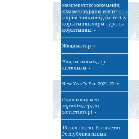
мемлекеттік мекеменің
қызметі туралы есепті
жария талқылауды өткізу
қорытындылары туралы
қорытынды
Жаңалықтар
Нақты ғылымдар
апталығы
New Year"s Eve 2022-23
Оқушылар мен
мұғалімдердің
жетістіктері
16 желтоқсан Қазақстан
Республикасының