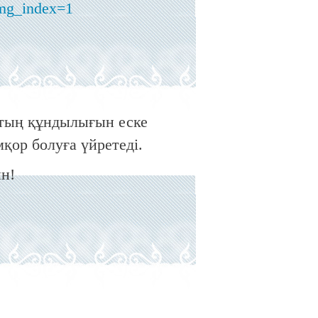
mg_index=1
қтың құндылығын еске
мқор болуға үйретеді.
н!