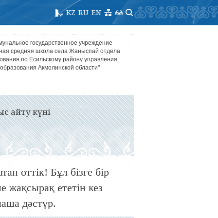
KZ
RU
EN
мунальное государственное учреждение
ная средняя школа села Жаныспай отдела
ования по Есильскому району управления
образования Акмолинской области"
ыс айту күні
ап өттік! Бұл бізге бір
не жақсырақ ететін кез
маша дәстүр.