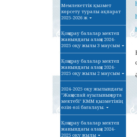
Мемлекеттік қызмет
көрсету туралы ақпарат
2025-2026 ж
Қоңырау балалар мектеп
жанындағы алаңы 2024-
2025 оқу жылы 3 маусым
Қоңырау балалар мектеп
жанындағы алаңы 2024-
2025 оқу жылы 2 маусым
2024-2025 оқу жылындағы
"Жаңыспай ауылының орта
мектебі" КММ қызметінің
өзін-өзі бағалауы.
Қоңырау балалар мектеп
жанындағы алаңы 2024-
2025 оқу жылы