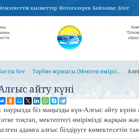
Мемлекеттік қызметтер
Фотогалерея
Байланыс
Блог
аны
Ком
лының
"Основ
кеттік
образ
Басты бет
Тәрбие жұмысы (Мектеп өмірі)...
Алғ
Алғыс айту күні
1 наурызда біз маңызды күн-Алғыс айту күнін ат
сәтке тоқтап, мектептегі өмірімізді жарқын жә
келген адамға алғыс білдіруге көмектесетін та