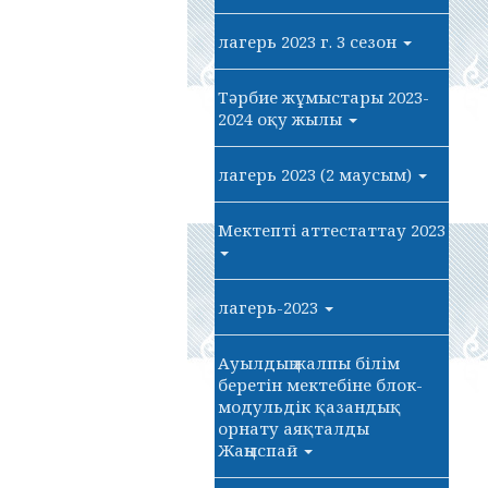
лагерь 2023 г. 3 сезон
Тәрбие жұмыстары 2023-
2024 оқу жылы
лагерь 2023 (2 маусым)
Мектепті аттестаттау 2023
лагерь-2023
Ауылдың жалпы білім
беретін мектебіне блок-
модульдік қазандық
орнату аяқталды
Жаңыспай