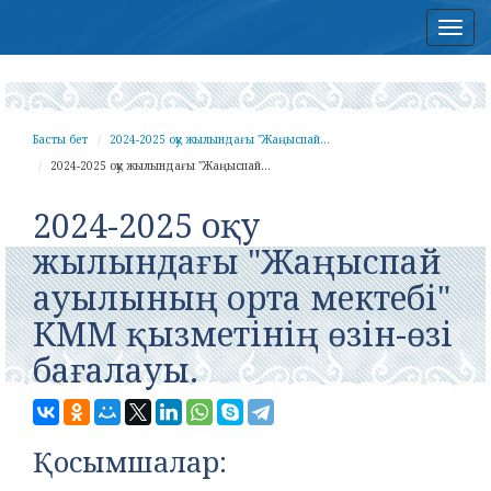
Нав
Басты бет
2024-2025 оқу жылындағы "Жаңыспай...
2024-2025 оқу жылындағы "Жаңыспай...
2024-2025 оқу
жылындағы "Жаңыспай
ауылының орта мектебі"
КММ қызметінің өзін-өзі
бағалауы.
Қосымшалар: