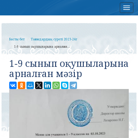
Нав
Басты бет
Тағамдардың суреті 2023-24г
1-9 сынып оқушыларына арналған...
1-9 сынып оқушыларына
арналған мәзір