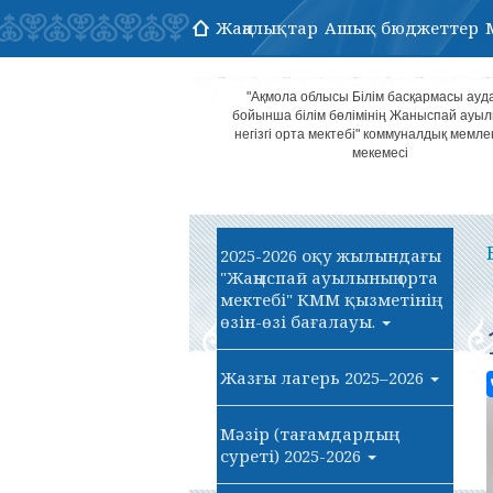
Жаңалықтар
Ашық бюджеттер
"Ақмола облысы Білім басқармасы ауд
бойынша білім бөлімінің Жаныспай ауы
негізгі орта мектебі" коммуналдық мемле
мекемесі
2025-2026 оқу жылындағы
"Жаңыспай ауылының орта
мектебі" КММ қызметінің
өзін-өзі бағалауы.
Жазғы лагерь 2025–2026
Мәзір (тағамдардың
суреті) 2025-2026