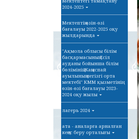
Мектептегі тамақтану
2024-2025
Мектептің өзін-өзі
бағалауы 2022-2025 оқу
жылдарында
"Ақмола облысы білім
басқармасының Есіл
ауданы бойынша білім
бөлімінің Жаңыспай
ауылының негізгі орта
мектебі" КММ қызметінің
өзін-өзі бағалауы 2023-
2024 оқу жылы
лагерь 2024
ата - аналарға арналған
кеңес беру орталығы