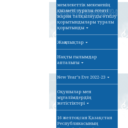
мемлекеттік мекеменің
қызметі туралы есепті
жария талқылауды өткізу
қорытындылары туралы
қорытынды
Жаңалықтар
Нақты ғылымдар
апталығы
New Year"s Eve 2022-23
Оқушылар мен
мұғалімдердің
жетістіктері
16 желтоқсан Қазақстан
Республикасының