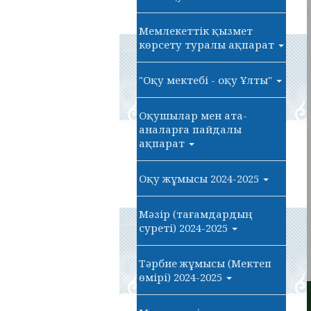
Мемлекеттік қызмет
көрсету туралы ақпарат
"Оқу мектебі - оқу Ұлты"
Оқушылар мен ата-
аналарға пайдалы
ақпарат
Оқу жұмысы 2024-2025
Мәзір (тағамдардың
суреті) 2024-2025
Тәрбие жұмысы (Мектеп
өмірі) 2024-2025