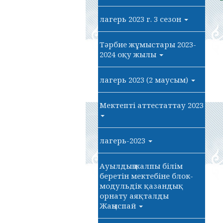
лагерь 2023 г. 3 сезон
Тәрбие жұмыстары 2023-
2024 оқу жылы
лагерь 2023 (2 маусым)
Мектепті аттестаттау 2023
лагерь-2023
Ауылдың жалпы білім
беретін мектебіне блок-
модульдік қазандық
орнату аяқталды
Жаңыспай