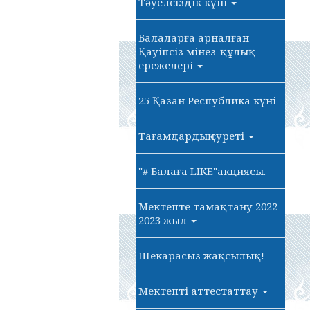
Тәуелсіздік күні
Балаларға арналған
Қауіпсіз мінез-құлық
ережелері
25 Қазан Республика күні
Тағамдардың суреті
"# Балаға LIKE"акциясы.
Мектепте тамақтану 2022-
2023 жыл
Шекарасыз жақсылық!
Мектепті аттестаттау