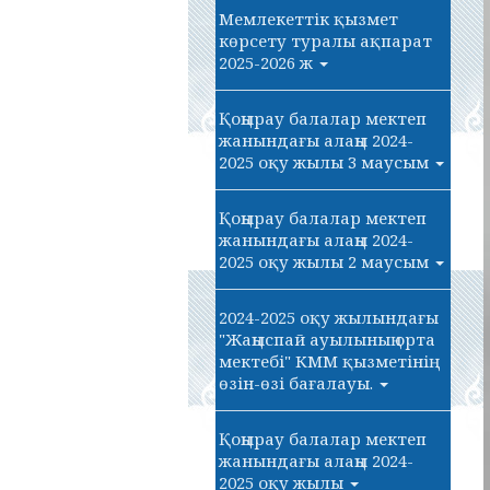
Мемлекеттік қызмет
көрсету туралы ақпарат
2025-2026 ж
Қоңырау балалар мектеп
жанындағы алаңы 2024-
2025 оқу жылы 3 маусым
Қоңырау балалар мектеп
жанындағы алаңы 2024-
2025 оқу жылы 2 маусым
2024-2025 оқу жылындағы
"Жаңыспай ауылының орта
мектебі" КММ қызметінің
өзін-өзі бағалауы.
Қоңырау балалар мектеп
жанындағы алаңы 2024-
2025 оқу жылы