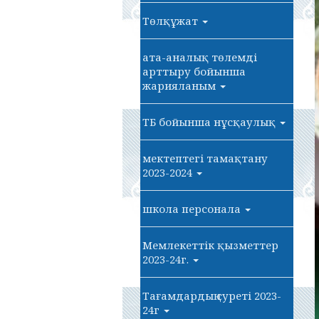
Төлқұжат
ата-аналық төлемді
арттыру бойынша
жарияланым
ТБ бойынша нұсқаулық
мектептегі тамақтану
2023-2024
школа персонала
Мемлекеттік қызметтер
2023-24г.
Тағамдардың суреті 2023-
24г