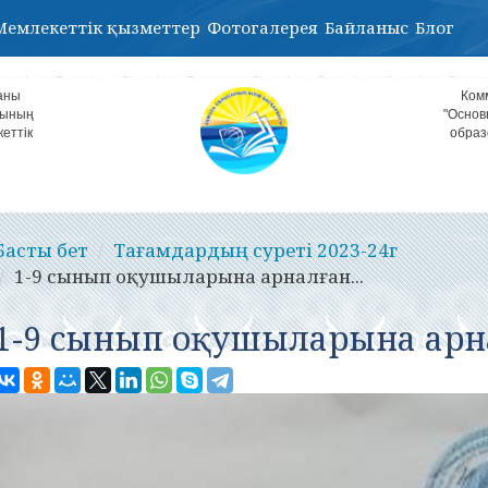
Мемлекеттік қызметтер
Фотогалерея
Байланыс
Блог
аны
Ком
лының
"Основ
кеттік
образ
Басты бет
Тағамдардың суреті 2023-24г
1-9 сынып оқушыларына арналған...
1-9 сынып оқушыларына арн