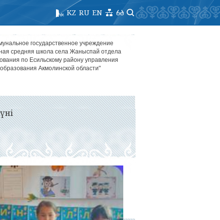
KZ
RU
EN
мунальное государственное учреждение
ная средняя школа села Жаныспай отдела
ования по Есильскому району управления
образования Акмолинской области"
үні