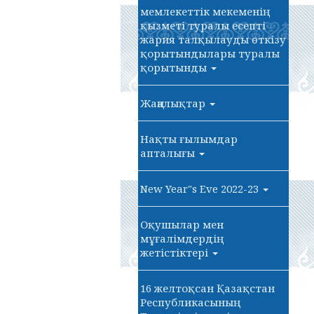
мемлекеттік мекеменің
қызметі туралы есепті
жария талқылауды өткізу
қорытындылары туралы
қорытынды
Жаңалықтар
Нақты ғылымдар
апталығы
New Year"s Eve 2022-23
Оқушылар мен
мұғалімдердің
жетістіктері
16 желтоқсан Қазақстан
Республикасының