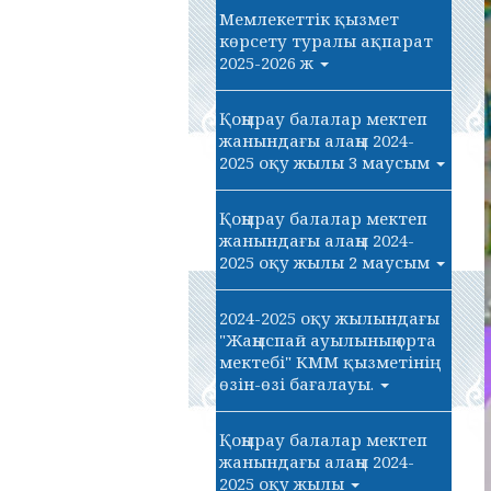
Мемлекеттік қызмет
көрсету туралы ақпарат
2025-2026 ж
Қоңырау балалар мектеп
жанындағы алаңы 2024-
2025 оқу жылы 3 маусым
Қоңырау балалар мектеп
жанындағы алаңы 2024-
2025 оқу жылы 2 маусым
2024-2025 оқу жылындағы
"Жаңыспай ауылының орта
мектебі" КММ қызметінің
өзін-өзі бағалауы.
Қоңырау балалар мектеп
жанындағы алаңы 2024-
2025 оқу жылы