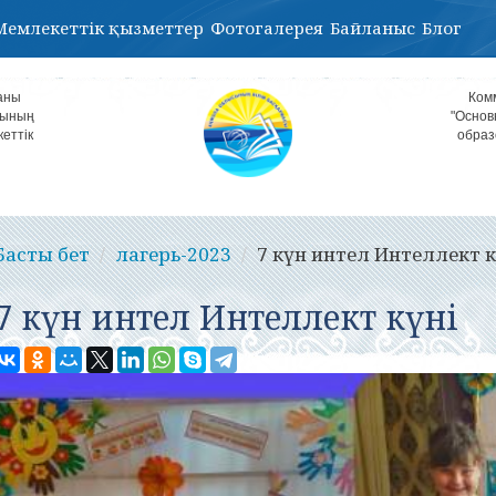
Мемлекеттік қызметтер
Фотогалерея
Байланыс
Блог
аны
Ком
лының
"Основ
кеттік
образ
Басты бет
лагерь-2023
7 күн интел Интеллект к
7 күн интел Интеллект күні