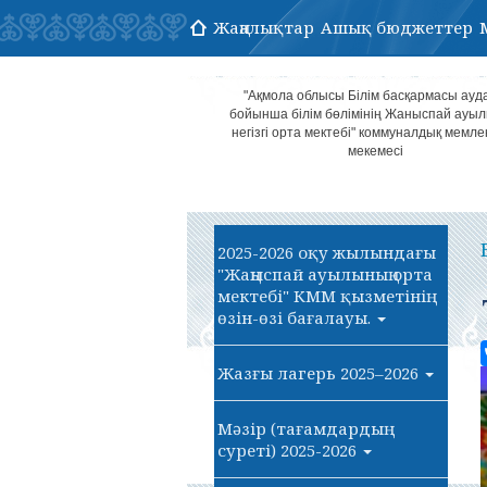
Жаңалықтар
Ашық бюджеттер
"Ақмола облысы Білім басқармасы ауд
бойынша білім бөлімінің Жаныспай ауы
негізгі орта мектебі" коммуналдық мемле
мекемесі
2025-2026 оқу жылындағы
"Жаңыспай ауылының орта
мектебі" КММ қызметінің
өзін-өзі бағалауы.
Жазғы лагерь 2025–2026
Мәзір (тағамдардың
суреті) 2025-2026