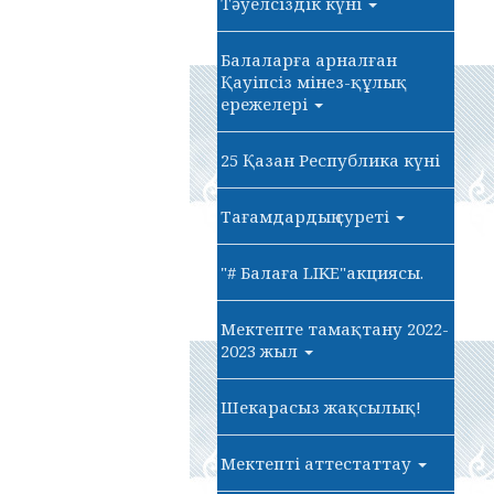
Тәуелсіздік күні
Балаларға арналған
Қауіпсіз мінез-құлық
ережелері
25 Қазан Республика күні
Тағамдардың суреті
"# Балаға LIKE"акциясы.
Мектепте тамақтану 2022-
2023 жыл
Шекарасыз жақсылық!
Мектепті аттестаттау