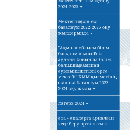
Мектептегі тамақтану
2024-2025
Мектептің өзін-өзі
бағалауы 2022-2025 оқу
жылдарында
"Ақмола облысы білім
басқармасының Есіл
ауданы бойынша білім
бөлімінің Жаңыспай
ауылының негізгі орта
мектебі" КММ қызметінің
өзін-өзі бағалауы 2023-
2024 оқу жылы
лагерь 2024
ата - аналарға арналған
кеңес беру орталығы