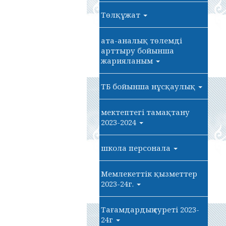
Төлқұжат
ата-аналық төлемді
арттыру бойынша
жарияланым
ТБ бойынша нұсқаулық
мектептегі тамақтану
2023-2024
школа персонала
Мемлекеттік қызметтер
2023-24г.
Тағамдардың суреті 2023-
24г