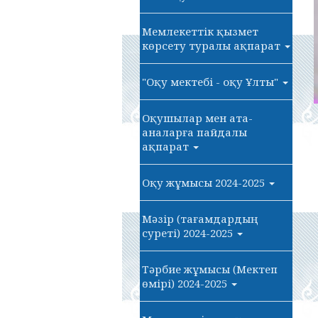
Мемлекеттік қызмет
көрсету туралы ақпарат
"Оқу мектебі - оқу Ұлты"
Оқушылар мен ата-
аналарға пайдалы
ақпарат
Оқу жұмысы 2024-2025
Мәзір (тағамдардың
суреті) 2024-2025
Тәрбие жұмысы (Мектеп
өмірі) 2024-2025