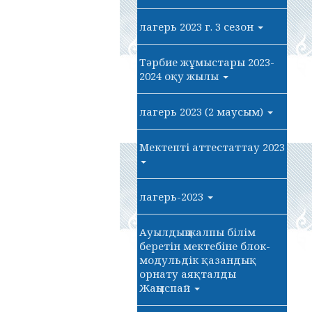
лагерь 2023 г. 3 сезон
Тәрбие жұмыстары 2023-
2024 оқу жылы
лагерь 2023 (2 маусым)
Мектепті аттестаттау 2023
лагерь-2023
Ауылдың жалпы білім
беретін мектебіне блок-
модульдік қазандық
орнату аяқталды
Жаңыспай