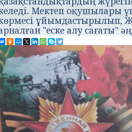
қазақстандықтардың жүрегін
келеді. Мектеп оқушылары ү
көрмесі ұйымдастырылып, Ж
арналған "еске алу сағаты" әң