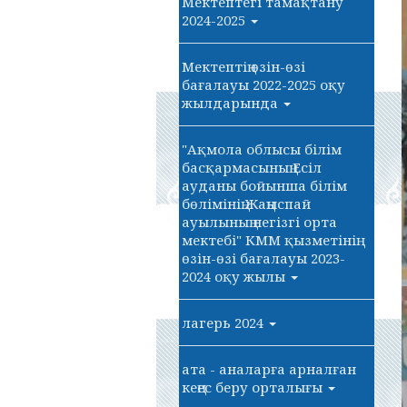
Мектептегі тамақтану
2024-2025
Мектептің өзін-өзі
бағалауы 2022-2025 оқу
жылдарында
"Ақмола облысы білім
басқармасының Есіл
ауданы бойынша білім
бөлімінің Жаңыспай
ауылының негізгі орта
мектебі" КММ қызметінің
өзін-өзі бағалауы 2023-
2024 оқу жылы
лагерь 2024
ата - аналарға арналған
кеңес беру орталығы