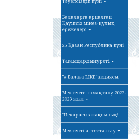
Тәуелсіздік күні
Балаларға арналған
Қауіпсіз мінез-құлық
ережелері
25 Қазан Республика күні
Тағамдардың суреті
"# Балаға LIKE"акциясы.
Мектепте тамақтану 2022-
2023 жыл
Шекарасыз жақсылық!
Мектепті аттестаттау