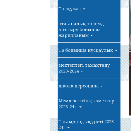
Төлқұжат
ата-аналық төлемді
арттыру бойынша
жарияланым
ТБ бойынша нұсқаулық
мектептегі тамақтану
2023-2024
школа персонала
Мемлекеттік қызметтер
2023-24г.
Тағамдардың суреті 2023-
24г