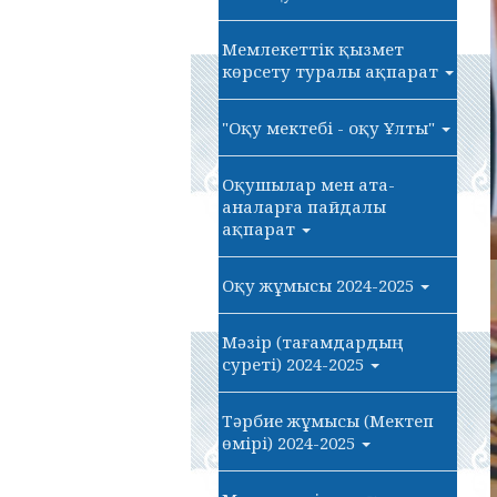
Мемлекеттік қызмет
көрсету туралы ақпарат
"Оқу мектебі - оқу Ұлты"
Оқушылар мен ата-
аналарға пайдалы
ақпарат
Оқу жұмысы 2024-2025
Мәзір (тағамдардың
суреті) 2024-2025
Тәрбие жұмысы (Мектеп
өмірі) 2024-2025