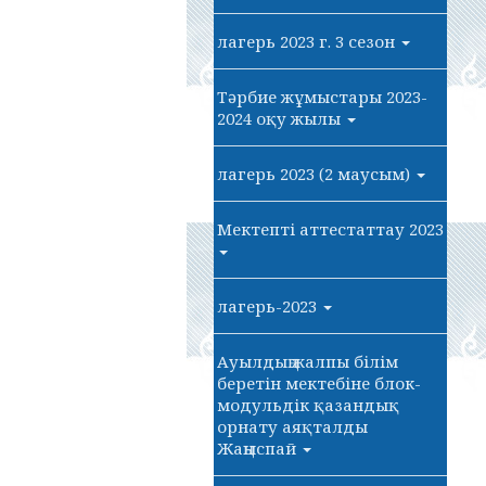
лагерь 2023 г. 3 сезон
Тәрбие жұмыстары 2023-
2024 оқу жылы
лагерь 2023 (2 маусым)
Мектепті аттестаттау 2023
лагерь-2023
Ауылдың жалпы білім
беретін мектебіне блок-
модульдік қазандық
орнату аяқталды
Жаңыспай