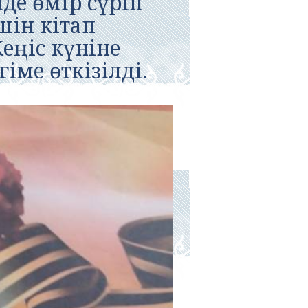
де өмір сүріп
шін кітап
еңіс күніне
гіме өткізілді.