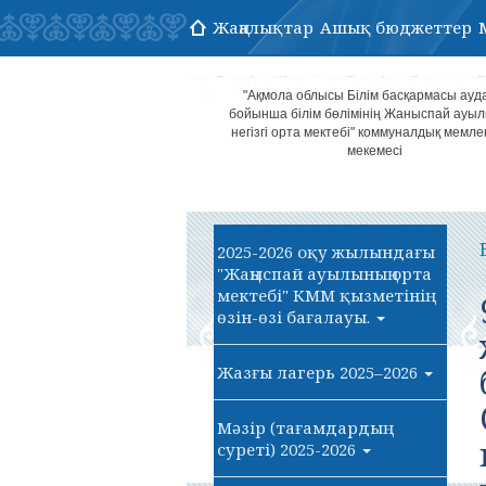
Жаңалықтар
Ашық бюджеттер
"Ақмола облысы Білім басқармасы ауд
бойынша білім бөлімінің Жаныспай ауы
негізгі орта мектебі" коммуналдық мемле
мекемесі
2025-2026 оқу жылындағы
"Жаңыспай ауылының орта
мектебі" КММ қызметінің
өзін-өзі бағалауы.
Жазғы лагерь 2025–2026
Мәзір (тағамдардың
суреті) 2025-2026