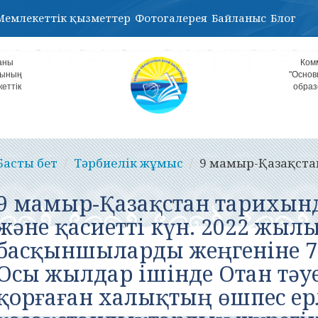
Мемлекеттік қызметтер
Фотогалерея
Байланыс
Блог
аны
Ком
лының
"Основ
кеттік
образ
Басты бет
Тәрбиелік жұмыс
9 мамыр-Қазақстан
9 мамыр-Қазақстан тарихын
және қасиетті күн. 2022 жыл
басқыншыларды жеңгеніне 7
Осы жылдар ішінде Отан тәуе
қорғаған халықтың өшпес ерл