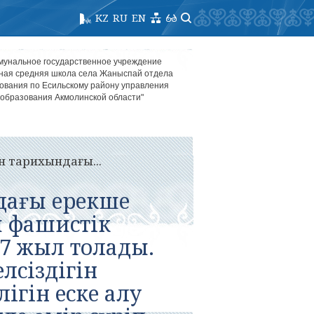
KZ
RU
EN
мунальное государственное учреждение
ная средняя школа села Жаныспай отдела
ования по Есильскому району управления
образования Акмолинской области"
 тарихындағы...
дағы ерекше
ы фашистік
7 жыл толады.
лсіздігін
ігін еске алу