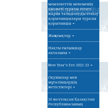
мемлекеттік мекеменің
қызметі туралы есепті
жария талқылауды өткізу
қорытындылары туралы
қорытынды
Жаңалықтар
Нақты ғылымдар
апталығы
New Year"s Eve 2022-23
Оқушылар мен
мұғалімдердің
жетістіктері
16 желтоқсан Қазақстан
Республикасының