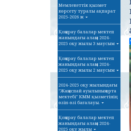
Мемлекеттік қызмет
көрсету туралы ақпарат
2025-2026 ж
Қоңырау балалар мектеп
жанындағы алаңы 2024-
2025 оқу жылы 3 маусым
Қоңырау балалар мектеп
жанындағы алаңы 2024-
2025 оқу жылы 2 маусым
2024-2025 оқу жылындағы
"Жаңыспай ауылының орта
мектебі" КММ қызметінің
өзін-өзі бағалауы.
Қоңырау балалар мектеп
жанындағы алаңы 2024-
2025 оқу жылы