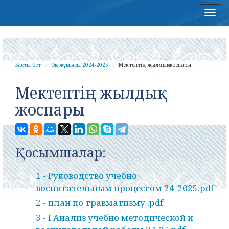
Нав
Басты бет
Оқу жұмысы 2024-2025
Мектептің жылдық жоспары
Мектептің жылдық
жоспары
Қосымшалар:
1 - Руководство учебно
воспитательным процессом 24-2025.pdf
2 - план по травматизму .pdf
3 - I Анализ учебно методической и