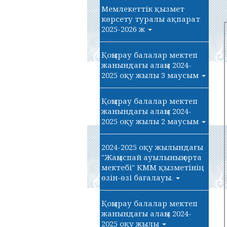
Мемлекеттік қызмет
көрсету туралы ақпарат
2025-2026 ж
Қоңырау балалар мектеп
жанындағы алаңы 2024-
2025 оқу жылы 3 маусым
Қоңырау балалар мектеп
жанындағы алаңы 2024-
2025 оқу жылы 2 маусым
2024-2025 оқу жылындағы
"Жаңыспай ауылының орта
мектебі" КММ қызметінің
өзін-өзі бағалауы.
Қоңырау балалар мектеп
жанындағы алаңы 2024-
2025 оқу жылы