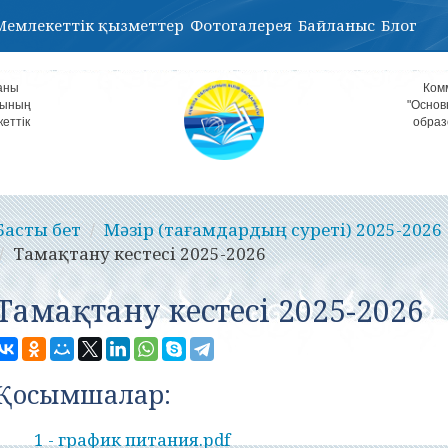
Мемлекеттік қызметтер
Фотогалерея
Байланыс
Блог
аны
Ком
лының
"Основ
кеттік
образ
Басты бет
Мәзір (тағамдардың суреті) 2025-2026
Тамақтану кестесі 2025-2026
Тамақтану кестесі 2025-2026
Қосымшалар:
1 - график питания.pdf