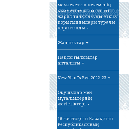
мемлекеттік мекеменің
қызметі туралы есепті
жария талқылауды өткізу
қорытындылары туралы
қорытынды
Жаңалықтар
Нақты ғылымдар
апталығы
New Year"s Eve 2022-23
Оқушылар мен
мұғалімдердің
жетістіктері
16 желтоқсан Қазақстан
Республикасының