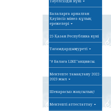
Тәуелсіздік күні
Балаларға арналған
Қауіпсіз мінез-құлық
ережелері
25 Қазан Республика күні
Тағамдардың суреті
"# Балаға LIKE"акциясы.
Мектепте тамақтану 2022-
2023 жыл
Шекарасыз жақсылық!
Мектепті аттестаттау