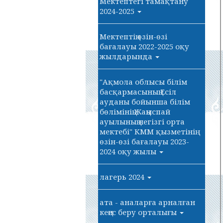
Мектептегі тамақтану
2024-2025
Мектептің өзін-өзі
бағалауы 2022-2025 оқу
жылдарында
"Ақмола облысы білім
басқармасының Есіл
ауданы бойынша білім
бөлімінің Жаңыспай
ауылының негізгі орта
мектебі" КММ қызметінің
өзін-өзі бағалауы 2023-
2024 оқу жылы
лагерь 2024
ата - аналарға арналған
кеңес беру орталығы