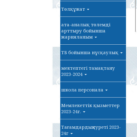
Төлқұжат
ата-аналық төлемді
арттыру бойынша
жарияланым
ТБ бойынша нұсқаулық
мектептегі тамақтану
2023-2024
школа персонала
Мемлекеттік қызметтер
2023-24г.
Тағамдардың суреті 2023-
24г