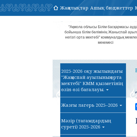
Жаңалықтар
Ашық бюджеттер
"Ақмола облысы Білім басқармасы ауд
бойынша білім бөлімінің Жаныспай ауы
негізгі орта мектебі" коммуналдық мемле
мекемесі
2025-2026 оқу жылындағы
"Жаңыспай ауылының орта
мектебі" КММ қызметінің
өзін-өзі бағалауы.
Жазғы лагерь 2025–2026
Мәзір (тағамдардың
суреті) 2025-2026