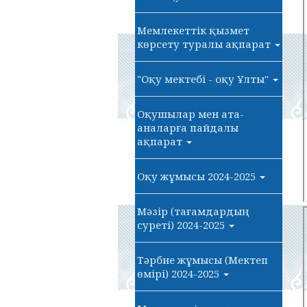
Мемлекеттік қызмет
көрсету туралы ақпарат
"Оқу мектебі - оқу Ұлты"
Оқушылар мен ата-
аналарға пайдалы
ақпарат
Оқу жұмысы 2024-2025
Мәзір (тағамдардың
суреті) 2024-2025
Тәрбие жұмысы (Мектеп
өмірі) 2024-2025