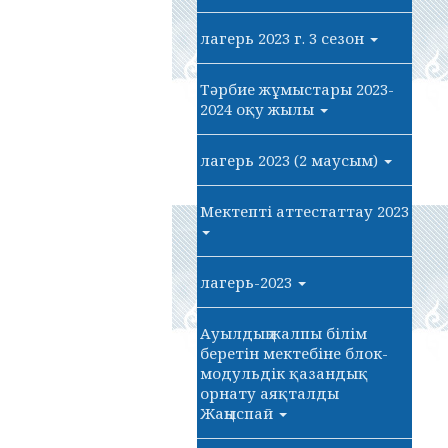
лагерь 2023 г. 3 сезон
Тәрбие жұмыстары 2023-
2024 оқу жылы
лагерь 2023 (2 маусым)
Мектепті аттестаттау 2023
лагерь-2023
Ауылдың жалпы білім
беретін мектебіне блок-
модульдік қазандық
орнату аяқталды
Жаңыспай