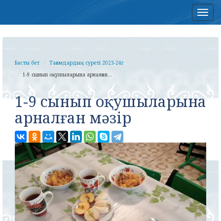
Нав
Басты бет
Тағамдардың суреті 2023-24г
1-9 сынып оқушыларына арналған...
1-9 сынып оқушыларына
арналған мәзір