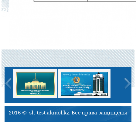
2016 © sh-test.akmol.kz. Все права защищены