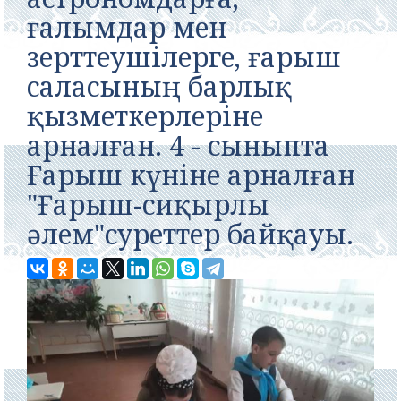
ғалымдар мен
зерттеушілерге, ғарыш
саласының барлық
қызметкерлеріне
арналған. 4 - сыныпта
Ғарыш күніне арналған
"Ғарыш-сиқырлы
әлем"суреттер байқауы.