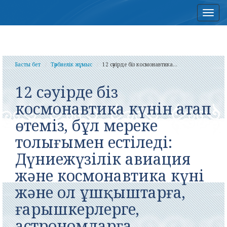
Нав
Басты бет
Тәрбиелік жұмыс
12 сәуірде біз космонавтика...
12 сәуірде біз
космонавтика күнін атап
өтеміз, бұл мереке
толығымен естіледі:
Дүниежүзілік авиация
және космонавтика күні
және ол ұшқыштарға,
ғарышкерлерге,
астрономдарға,