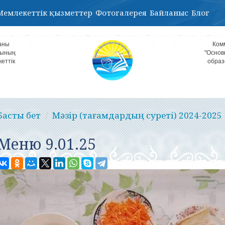
Мемлекеттік қызметтер
Фотогалерея
Байланыс
Блог
аны
Ком
лының
"Основ
кеттік
образ
Басты бет
Мәзір (тағамдардың суреті) 2024-2025
Меню 9.01.25