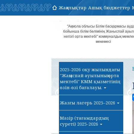
Жаңалықтар
Ашық бюджеттер
"Ақмола облысы Білім басқармасы ауд
бойынша білім бөлімінің Жаныспай ауы
негізгі орта мектебі" коммуналдық мемле
мекемесі
2025-2026 оқу жылындағы
"Жаңыспай ауылының орта
мектебі" КММ қызметінің
өзін-өзі бағалауы.
Жазғы лагерь 2025–2026
Мәзір (тағамдардың
суреті) 2025-2026