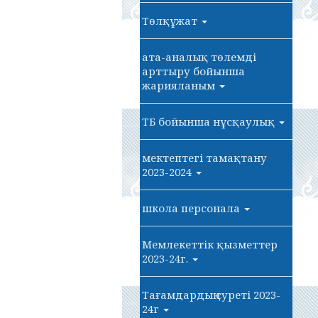
Төлқұжат
ата-аналық төлемді
арттыру бойынша
жарияланым
ТБ бойынша нұсқаулық
мектептегі тамақтану
2023-2024
школа персонала
Мемлекеттік қызметтер
2023-24г.
Тағамдардың суреті 2023-
24г