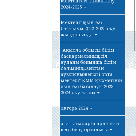
Мектептегі тамақтану
2024-2025
Мектептің өзін-өзі
бағалауы 2022-2025 оқу
жылдарында
"Ақмола облысы білім
басқармасының Есіл
ауданы бойынша білім
бөлімінің Жаңыспай
ауылының негізгі орта
мектебі" КММ қызметінің
өзін-өзі бағалауы 2023-
2024 оқу жылы
лагерь 2024
ата - аналарға арналған
кеңес беру орталығы