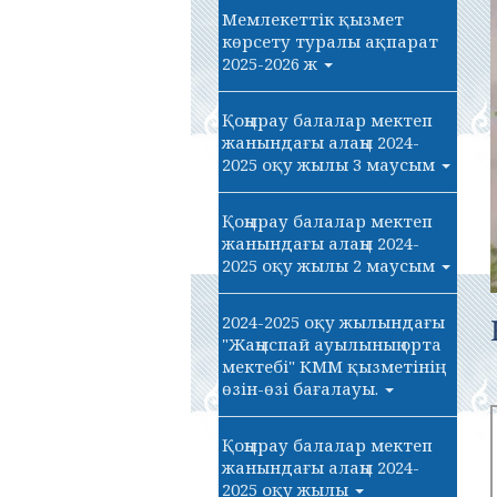
Мемлекеттік қызмет
көрсету туралы ақпарат
2025-2026 ж
Қоңырау балалар мектеп
жанындағы алаңы 2024-
2025 оқу жылы 3 маусым
Қоңырау балалар мектеп
жанындағы алаңы 2024-
2025 оқу жылы 2 маусым
2024-2025 оқу жылындағы
"Жаңыспай ауылының орта
мектебі" КММ қызметінің
өзін-өзі бағалауы.
Қоңырау балалар мектеп
жанындағы алаңы 2024-
2025 оқу жылы