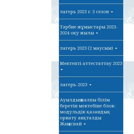
лагерь 2023 г. 3 сезон
Тәрбие жұмыстары 2023-
2024 оқу жылы
лагерь 2023 (2 маусым)
Мектепті аттестаттау 2023
лагерь-2023
Ауылдың жалпы білім
беретін мектебіне блок-
модульдік қазандық
орнату аяқталды
Жаңыспай