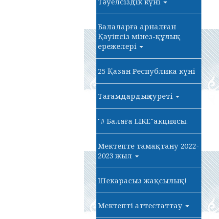
Тәуелсіздік күні
Балаларға арналған
Қауіпсіз мінез-құлық
ережелері
25 Қазан Республика күні
Тағамдардың суреті
"# Балаға LIKE"акциясы.
Мектепте тамақтану 2022-
2023 жыл
Шекарасыз жақсылық!
Мектепті аттестаттау