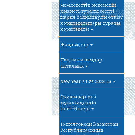
мемлекеттік мекеменің
қызметі туралы есепті
жария талқылауды өткізу
қорытындылары туралы
қорытынды
Жаңалықтар
Нақты ғылымдар
апталығы
New Year"s Eve 2022-23
Оқушылар мен
мұғалімдердің
жетістіктері
16 желтоқсан Қазақстан
Республикасының