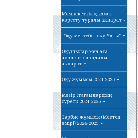
Мемлекеттік қызмет
көрсету туралы ақпарат
"Оқу мектебі - оқу Ұлты"
Оқушылар мен ата-
аналарға пайдалы
ақпарат
Оқу жұмысы 2024-2025
Мәзір (тағамдардың
суреті) 2024-2025
Тәрбие жұмысы (Мектеп
өмірі) 2024-2025